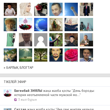
» БАРЛЫҚ БЛОГТАР
ТІКЕЛЕЙ ЭФИР
Бөгенбай ЗИЯЛЫ
жаңа жазба қосты: "День бороды:
история неотъемлемой части мужской мо..."
3 жыл бұрын
Cаттар
жаңа жазба қосты: "Әке гені жүктілік кезінде