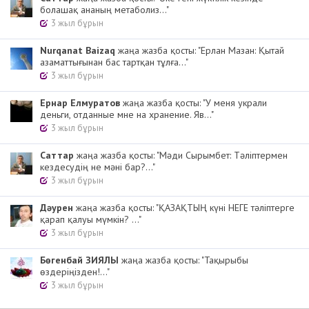
болашақ ананың метаболиз..."
3 жыл бұрын
Nurqanat Baizaq
жаңа жазба қосты: "Ерлан Мазан: Қытай
азаматтығынан бас тартқан тұлға..."
3 жыл бұрын
Ернар Елмуратов
жаңа жазба қосты: "У меня украли
деньги, отданные мне на хранение. Яв..."
3 жыл бұрын
Cаттар
жаңа жазба қосты: "Мәди Сырымбет: Тәліптермен
кездесудің не мәні бар?..."
3 жыл бұрын
Дәурен
жаңа жазба қосты: "ҚАЗАҚТЫҢ күні НЕГЕ тәліптерге
қарап қалуы мүмкін? ..."
3 жыл бұрын
Бөгенбай ЗИЯЛЫ
жаңа жазба қосты: "Тақырыбы
өздеріңізден!..."
3 жыл бұрын