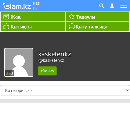
қаз
рус
Жаңа
Таңдаулы
Қызықты
Қызу талқыда
kaskelenkz
@kaskelenkz
0